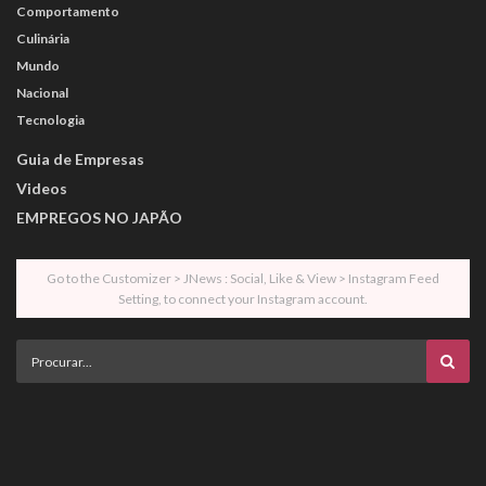
Comportamento
Culinária
Mundo
Nacional
Tecnologia
Guia de Empresas
Videos
EMPREGOS NO JAPÃO
Go to the Customizer > JNews : Social, Like & View > Instagram Feed
Setting, to connect your Instagram account.