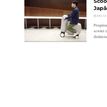
Scoot
Japã
2021-12-
Pesquisa
scooter 
distâncias