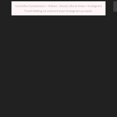
Go to the Customizer > JNews : Social, Like & View > Instagram
Feed Setting, to connect your Instagram account.