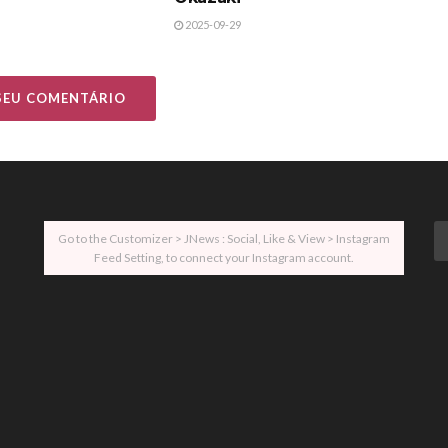
2025-09-29
 SEU COMENTÁRIO
Go to the Customizer > JNews : Social, Like & View > Instagram
Feed Setting, to connect your Instagram account.