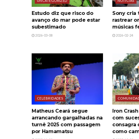
UNCATEGORIZED
NOTÍCIAS
Estudo diz que risco do
Sony cria 
avanço do mar pode estar
rastrear 
subestimado
músicas fe
2026-03-08
2026-02-24
CELEBRIDADES
COMUNIDA
Matheus Ceará segue
Iron Crash
arrancando gargalhadas na
com suces
turnê 2025 com passagem
consagra 
por Hamamatsu
como ca