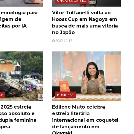
UNCATEGORIZED
tecnologia para
Vitor Toffanelli volta ao
origem de
Hoost Cup em Nagoya em
itas por IA
busca de mais uma vitória
no Japão
2025-12-17
DE
BUSINESS
 2025 estreia
Edilene Muto celebra
so absoluto e
estreia literária
dupla feminina
internacional em coquetel
mpeã
de lançamento em
Okazaki