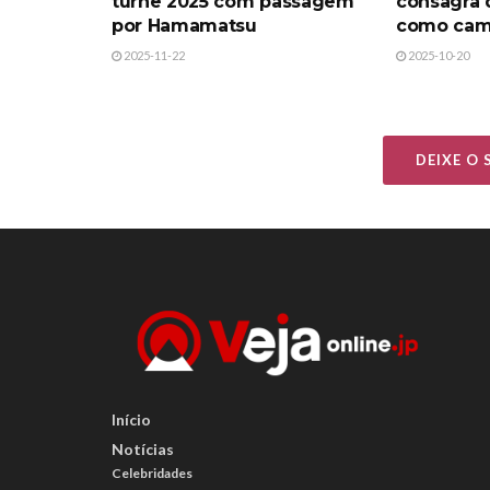
turnê 2025 com passagem
consagra 
por Hamamatsu
como ca
2025-11-22
2025-10-20
DEIXE O
Início
Notícias
Celebridades