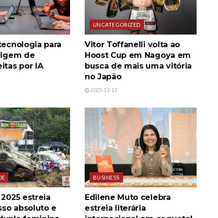
UNCATEGORIZED
tecnologia para
Vitor Toffanelli volta ao
origem de
Hoost Cup em Nagoya em
itas por IA
busca de mais uma vitória
no Japão
2025-12-17
DE
BUSINESS
 2025 estreia
Edilene Muto celebra
so absoluto e
estreia literária