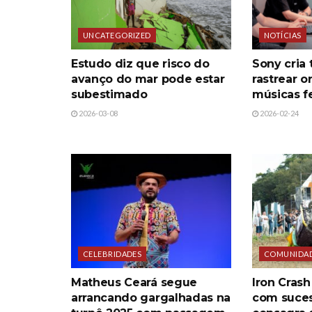
UNCATEGORIZED
NOTÍCIAS
Estudo diz que risco do
Sony cria 
avanço do mar pode estar
rastrear 
subestimado
músicas fe
2026-03-08
2026-02-24
CELEBRIDADES
COMUNIDA
Matheus Ceará segue
Iron Crash
arrancando gargalhadas na
com suces