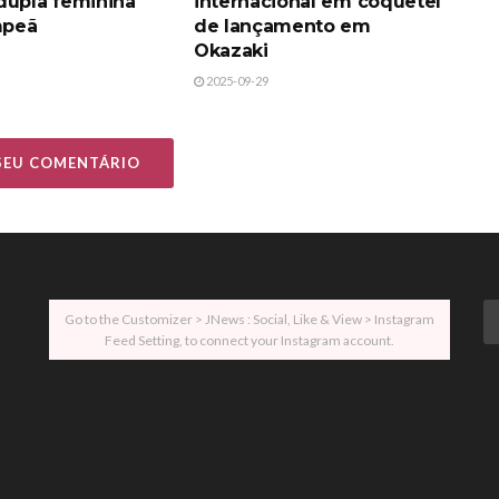
dupla feminina
internacional em coquetel
mpeã
de lançamento em
Okazaki
2025-09-29
 SEU COMENTÁRIO
Go to the Customizer > JNews : Social, Like & View > Instagram
Feed Setting, to connect your Instagram account.