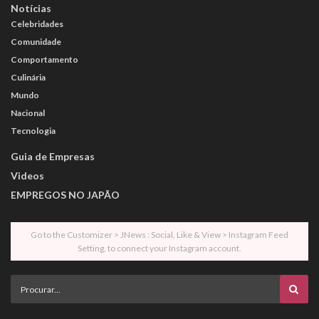
Notícias
Celebridades
Comunidade
Comportamento
Culinária
Mundo
Nacional
Tecnologia
Guia de Empresas
Videos
EMPREGOS NO JAPÃO
Go to the Customizer > JNews : Social, Like & View > Instagram Feed
Setting, to connect your Instagram account.