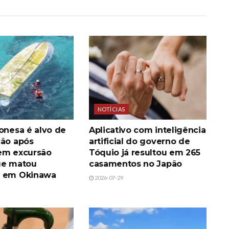
NOTÍCIAS
onesa é alvo de
Aplicativo com inteligência
ção após
artificial do governo de
em excursão
Tóquio já resultou em 265
ue matou
casamentos no Japão
e em Okinawa
2026-07-29