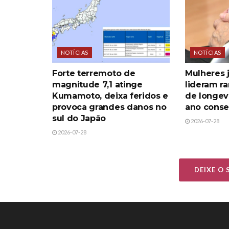
NOTÍCIAS
NOTÍCIAS
Forte terremoto de
Mulheres 
magnitude 7,1 atinge
lideram r
Kumamoto, deixa feridos e
de longev
provoca grandes danos no
ano conse
sul do Japão
2026-07-28
2026-07-28
DEIXE O