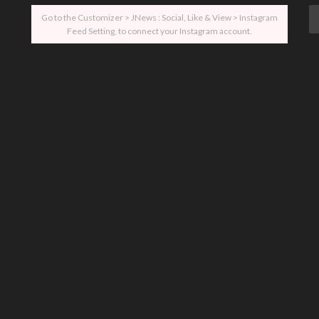
Go to the Customizer > JNews : Social, Like & View > Instagram
Feed Setting, to connect your Instagram account.