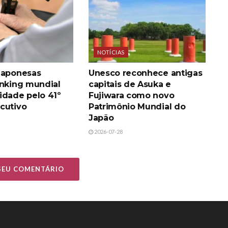
NOTÍCIAS
japonesas
Unesco reconhece antigas
anking mundial
capitais de Asuka e
idade pelo 41º
Fujiwara como novo
cutivo
Patrimônio Mundial do
Japão
2026-07-28
 SEU COMENTÁRIO