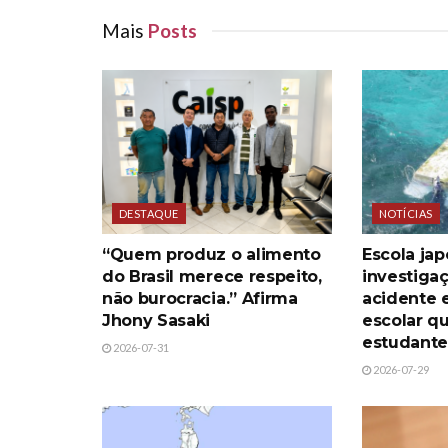
Mais
Posts
DESTAQUE
NOTÍCIAS
“Quem produz o alimento
Escola jap
do Brasil merece respeito,
investiga
não burocracia.” Afirma
acidente 
Jhony Sasaki
escolar q
estudant
2026-07-31
2026-07-29