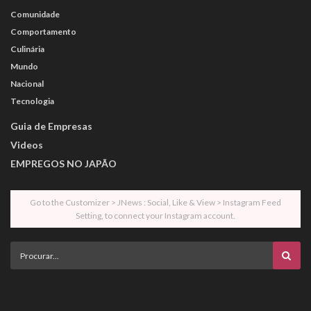
Comunidade
Comportamento
Culinária
Mundo
Nacional
Tecnologia
Guia de Empresas
Videos
EMPREGOS NO JAPÃO
Go to the Customizer > JNews : Social, Like & View > Instagram Feed
Setting, to connect your Instagram account.